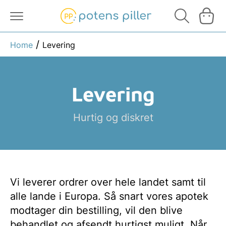
/
Home
Levering
Viagra Generisk
Viagra Generisk
Viagra Original
Levering
Viagra Original
Hurtig og diskret
Cialis Generisk
Cialis Original
Cialis Generisk
Vi leverer ordrer over hele landet samt til
Levitra Generisk
alle lande i Europa. Så snart vores apotek
modtager din bestilling, vil den blive
Cialis Original
Levitra Original
behandlet og afsendt hurtigst muligt. Når