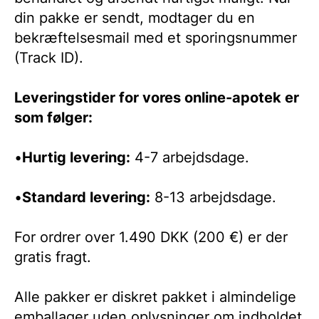
din pakke er sendt, modtager du en
bekræftelsesmail med et sporingsnummer
Kamagra Oral Jelly
Levitra Generisk
(Track ID).
Kamagra
Leveringstider for vores online-apotek er
som følger:
Levitra Original
•
Hurtig levering:
4-7 arbejdsdage.
Kamagra Oral Jelly
•
Standard levering:
8-13 arbejdsdage.
For ordrer over 1.490 DKK (200 €) er der
gratis fragt.
Kamagra
Alle pakker er diskret pakket i almindelige
emballager uden oplysninger om indholdet